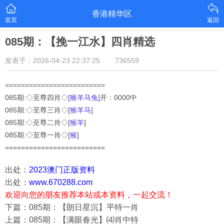
香港精华区
首页
返回
085期：【挽一江水】四肖精选
发表于：2026-04-23 22:37:25
736559
=========================
085期:◇至尊四肖◇
[猴羊马兔
]开：0000中
085
期:◇至尊三肖◇[
猴羊马
]
085
期:◇至尊二肖◇[
猴羊
]
085
期:◇至尊一肖◇[
猴
]
=========================
出处：
2023澳门正版资料
出处：
www.670288.com
欢迎向您的朋友推荐本站或本资料，一起交流！
下篇：085期：【朗日星沉】平特一肖
上篇：085期：【满眼春光】⑷肖中特