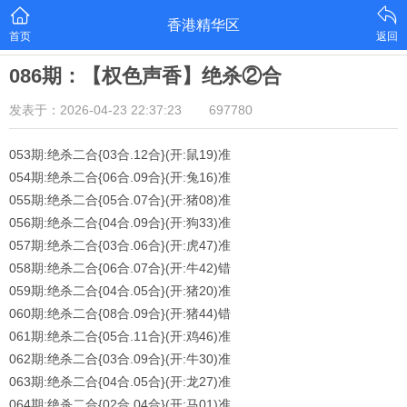
香港精华区
首页
返回
086期：【权色声香】绝杀②合
发表于：2026-04-23 22:37:23
697780
053期:绝杀二合{03合.12合}(开:鼠19)准
054期:绝杀二合{06合.09合}(开:兔16)准
055期:绝杀二合{05合.07合}(开:猪08)准
056期:绝杀二合{04合.09合}(开:狗33)准
057期:绝杀二合{03合.06合}(开:虎47)准
058期:绝杀二合{06合.07合}(开:牛42)错
059期:绝杀二合{04合.05合}(开:猪20)准
060期:绝杀二合{08合.09合}(开:猪44)错
061期:绝杀二合{05合.11合}(开:鸡46)准
062期:绝杀二合{03合.09合}(开:牛30)准
063期:绝杀二合{04合.05合}(开:龙27)准
064期:绝杀二合{02合.04合}(开:马01)准