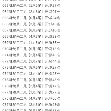
063期:绝杀二尾【1尾2
尾】开:龙27准
064期:绝杀二尾【2尾6
尾】开:马01准
065期:绝杀二尾【0尾4
尾】开:羊24错
066期:绝杀二尾【3尾6
尾】开:鸡46错
067期:绝杀二尾【6尾9
尾】开:鸡10准
068期:绝杀二尾【4尾7
尾】开:虎29准
069期:绝杀二尾【1尾3
尾】开:猴35准
070期:绝杀二尾【6尾9
尾】开:马13准
071期:绝杀二尾【2尾4
尾】开:鼠43准
072期:绝杀二尾【1尾7
尾】开:猪44准
073期:绝杀二尾【5尾6
尾】开:龙27准
074期:绝杀二尾【3尾4
尾】开:兔28准
075期:绝杀二尾【0尾6
尾】开:鼠43准
076期:绝杀二尾【2尾4
尾】开:虎17准
077期:绝杀二尾【1尾3
尾】开:龙27准
078期:绝杀二尾【4尾7
尾】开:猪08准
079期:绝杀二尾【2尾3
尾】开:猴23错
080期:绝杀二尾【5尾6
尾】开:猴11准