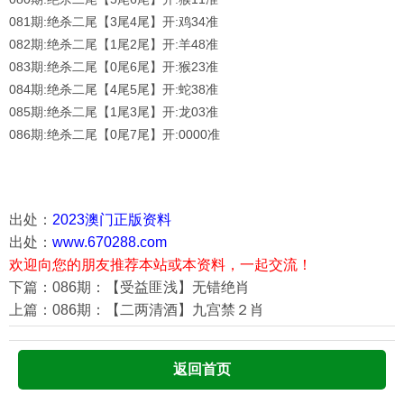
081期:绝杀二尾【3尾4
尾】开:鸡34准
082期:绝杀二尾【1尾2
尾】开:羊48准
083期:绝杀二尾【0尾6
尾】开:猴23准
084期:绝杀二尾【4尾5
尾】开:蛇38准
085期:绝杀二尾【1尾3尾】开:龙03准
086期:绝杀二尾【0尾7尾】开:0000准
出处：
2023澳门正版资料
出处：
www.670288.com
欢迎向您的朋友推荐本站或本资料，一起交流！
下篇：086期：【受益匪浅】无错绝肖
上篇：086期：【二两清酒】九宫禁２肖
返回首页