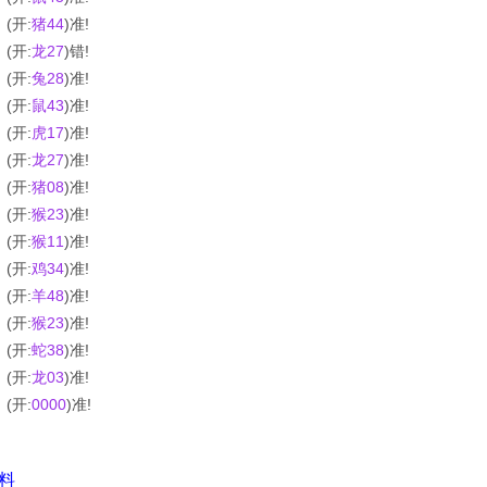
】(开:
猪44
)准!
】(开:
龙27
)错!
】(开:
兔28
)准!
】(开:
鼠43
)准!
】(开:
虎17
)准!
】(开:
龙27
)准!
】(开:
猪08
)准!
】(开:
猴23
)准!
】(开:
猴11
)准!
】(开:
鸡34
)准!
】(开:
羊48
)准!
】(开:
猴23
)准!
】(开:
蛇38
)准!
】(开:
龙03
)准!
】(开:
0000
)准!
资料