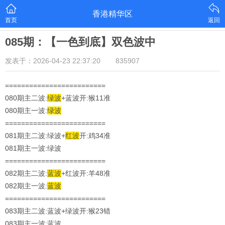
香港精华区
首页
返回
085期：【一色到底】双色波中
发表于：2026-04-23 22:37:20
835907
=========================
080期主二波:
绿波
+蓝波开:猴11准
080期主一波:
绿波
=========================
081期主二波:绿波+
红波
开:鸡34准
081期主一波:绿波
=========================
082期主二波:
蓝波
+红波开:羊48准
082期主一波:
蓝
波
=========================
083期主二波:蓝波+绿波开:猴23错
083期主一波:蓝波