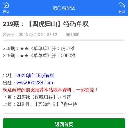
澳门精华区
首页
返回
219期：【四虎归山】特码单双
发表于：2026-04-23 22:37:12
991969
218期：★★《单单单》开：虎17
准
219期：★★《单单单》开：000
0准
出处：
2023澳门正版资料
出处：
www.670288.com
欢迎向您的朋友推荐本站或本资料，一起交流！
下篇：219期:【夜晚归客】八肖选
上篇：219期：【真知灼见】7肖中特
返回首页