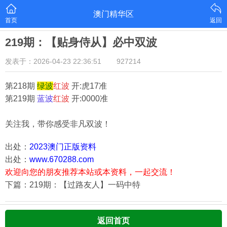
澳门精华区
首页
返回
219期：【贴身侍从】必中双波
发表于：2026-04-23 22:36:51
927214
第218期
绿
波
红
波
开:虎17准
第219期
蓝
波
红
波
开:0000准
关注我，带你感受非凡双波！
出处：
2023澳门正版资料
出处：
www.670288.com
欢迎向您的朋友推荐本站或本资料，一起交流！
下篇：219期：【过路友人】一码中特
返回首页